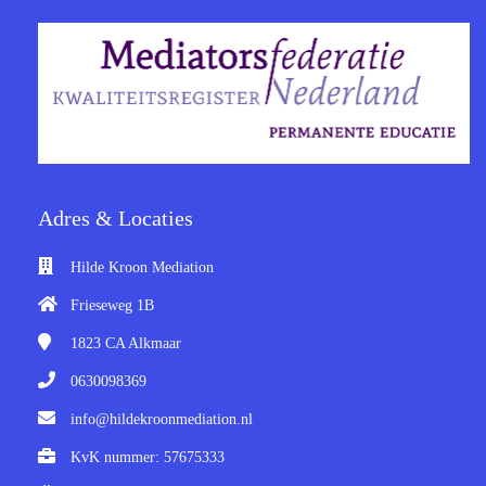
Adres & Locaties
Hilde Kroon Mediation
Frieseweg 1B
1823 CA
Alkmaar
0630098369
info@hildekroonmediation.nl
KvK nummer: 57675333