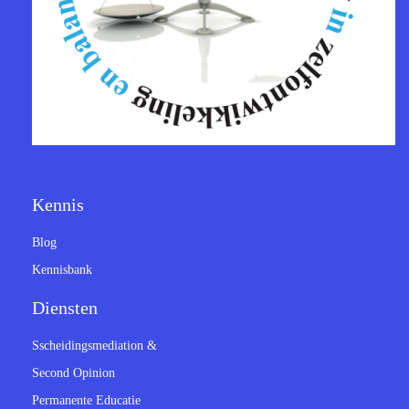
Kennis
Blog
Kennisbank
Diensten
Sscheidingsmediation &
Second Opinion
Permanente Educatie