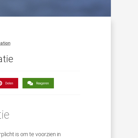
iation
tie
Delen
Reageren
ie
plicht is om te voorzien in