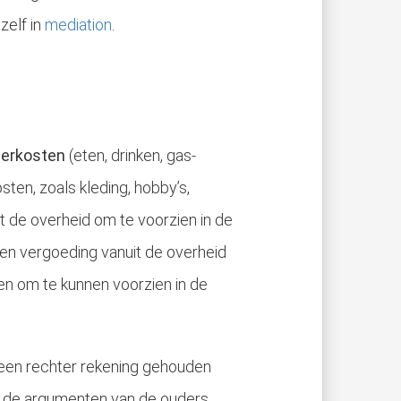
zelf in
mediation
.
derkosten
(eten, drinken, gas-
sten, zoals kleding, hobby’s,
kheden, gevolgen/consequenties en wordt getracht praktische..
it de overheid om te voorzien in de
een vergoeding vanuit de overheid
n om te kunnen voorzien in de
r een rechter rekening gehouden
t de argumenten van de ouders