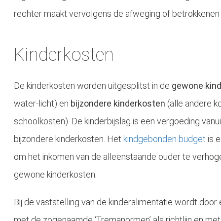
rechter maakt vervolgens de afweging of betrokkenen 
Kinderkosten
De kinderkosten worden uitgesplitst in de
gewone kin
water-licht) en
bijzondere kinderkosten
(alle andere ko
Wat is mediation? Met behulp van de mediator als onafhankelijke derde (beter gezegd: meerzijdig partijdige), wordt inzicht verkregen in alle mogelij
schoolkosten). De kinderbijslag is een vergoeding vanu
bijzondere kinderkosten. Het
kindgebonden budget
is 
om het inkomen van de alleenstaande ouder te verhoge
gewone kinderkosten.
Bij de vaststelling van de kinderalimentatie wordt doo
met de zogenaamde ‘Tremanormen’ als richtlijn en me