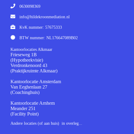
0630098369
info@hildekroonmediation.nl
KvK nummer: 57675333
BTW nummer: NL176647089B02
Kantoorlocaties Alkmaar
Frieseweg 1B
(Hypotheekvisie)
Verdronkenoord 43
(Praktijkruimte Alkmaar)
Kantoorlocatie Amsterdam
Van Eeghenlaan 27
(Coachinghuis)
Kantoorlocatie Arnhem
Meander 251
(Facility Point)
Andere locaties (of aan huis) in overleg...