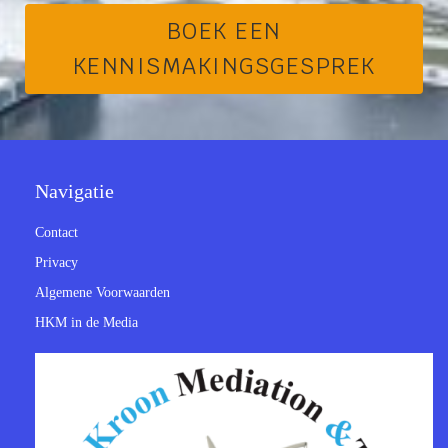
BOEK EEN
KENNISMAKINGSGESPREK
Navigatie
Contact
Privacy
Algemene Voorwaarden
HKM in de Media