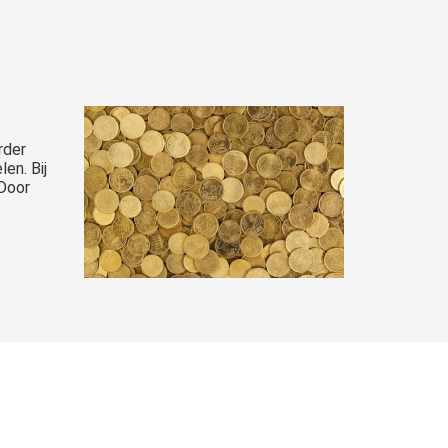
rder
en. Bij
 Door