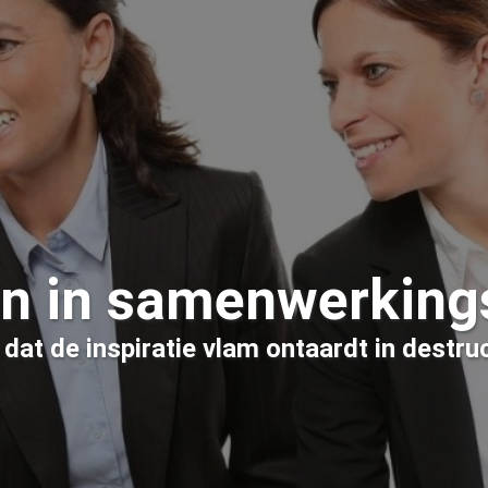
on in samenwerking
at de inspiratie vlam ontaardt in destruc