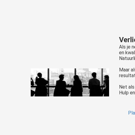
Verl
Als je 
en kwal
Natuurli
Maar al
resulta
Net als
Hulp en 
Pla