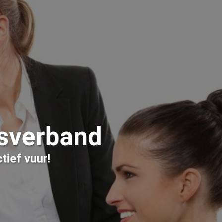
sverband
tief vuur!